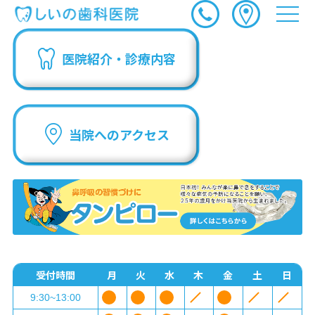
医院紹介・診療内容
当院へのアクセス
受付時間
月
火
水
木
金
土
日
9:30~13:00