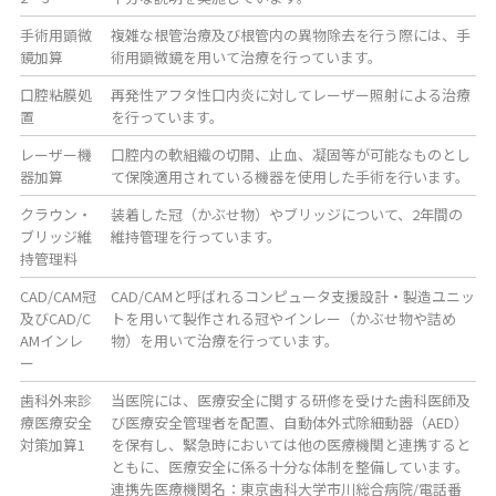
手術用顕微
複雑な根管治療及び根管内の異物除去を行う際には、手
鏡加算
術用顕微鏡を用いて治療を行っています。
口腔粘膜処
再発性アフタ性口内炎に対してレーザー照射による治療
置
を行っています。
レーザー機
口腔内の軟組織の切開、止血、凝固等が可能なものとし
器加算
て保険適用されている機器を使用した手術を行います。
クラウン・
装着した冠（かぶせ物）やブリッジについて、2年間の
ブリッジ維
維持管理を行っています。
持管理料
CAD/CAM冠
CAD/CAMと呼ばれるコンピュータ支援設計・製造ユニッ
及びCAD/C
トを用いて製作される冠やインレー（かぶせ物や詰め
AMインレ
物）を用いて治療を行っています。
ー
歯科外来診
当医院には、医療安全に関する研修を受けた歯科医師及
療医療安全
び医療安全管理者を配置、自動体外式除細動器（AED）
対策加算1
を保有し、緊急時においては他の医療機関と連携すると
ともに、医療安全に係る十分な体制を整備しています。
連携先医療機関名：東京歯科大学市川総合病院/電話番