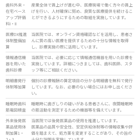
歯科外来・
産業全体で賃上げが進む中、医療現場で働く方々の賃上
在宅ベース
げを行い、人材確保に努め、良質な医療提供を続けるこ
アップ評価
とができるようにするための取組を実施しています。
料I・II
医療DX推進
当医院では、オンライン資格確認などを活用し、患者さ
体制整備加
んに質の高い医療を提供するための十分な情報を取得
算
し、診療実施の際に活用しています。
情報通信機
当医院では、必要に応じて情報通信機器を用いた診療を
器を用いた
実施しています。詳細につきましては、歯科医師、スタ
歯科診療
ッフ等にご相談ください。
明細書発行
個別の診療報酬の算定項目の分かる明細書を無料で発行
体制等加算
しています。なお、必要のない場合にはお申し出くださ
い。
睡眠時歯科
睡眠時に歯ぎしりの疑いがある患者さんに、夜間睡眠時
筋電図検査
の筋活動を測定するための機器等を備えています。
外来後発医
当医院では後発医薬品の使用を推進しています。
薬品使用体
医薬品の品質や安全性、安定供給体制等の情報収集や評
制加算1・
価を踏まえて、処方薬を変更することがあり、その旨の
2・3
十分な説明を実施しています。