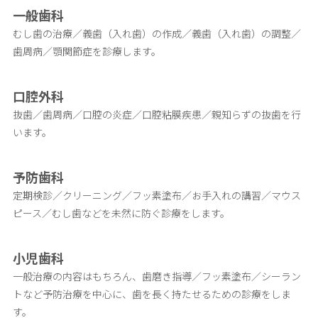
一般歯科
むし歯の治療／義歯（入れ歯）の作成／義歯（入れ歯）の調整／
歯周病／顎関節症を診療します。
口腔外科
抜歯／歯周病／口腔の炎症／
口腔粘膜疾患／親知らずの抜歯を行
います。
予防歯科
定期検診／クリーニング／フッ素塗布／お手入れの講習／
マウス
ピース／むし歯などを未然に防ぐ診療をします。
小児歯科
一般治療の内容はもちろん、歯磨き指導／フッ素塗布／シーラン
トなど予防治療を中心に、歯を長く持たせるための診療をしま
す。