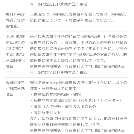
号：0473220151/連携方法：電話
歯科外来診
当医院では、院内感染管理者を配置しており、院内感染
療感染症対
防止対策について十分な体制を整備しています。
策加算1
小児口腔機
歯科疾患の重症化予防に資する継続管理（口腔機能等の
能管理料の
管理を含むもの）、高齢者、小児の心身の特性及び緊急
注3に規定
時対応などに係る研修を全て修了するとともに、う蝕や
する口腔管
歯周病の重症化予防に関する継続管理の実績があり、地
理体制強化
域連携に関する会議などに参加しています。
加算
連携先医療機関名：東京歯科大学市川総合病院/電話番
号：0473220151/連携方法：電話
歯科診療特
安心で安全な歯科医療環境の提供を行うために、以下の
別対応連携
装置・器具を備えています。
加算
・自動体外式除細動器（AED）
・経皮的酸素飽和度測定器（パルスオキシメーター）
・酸素（人工呼吸・酸素吸入用のもの）
・救急蘇生セット
また、緊急時に円滑な対応ができるよう、他の医科医療
機関及び歯科医療機関と連携しています。
連携先医療機関名：東京歯科大学市川総合病院/電話番