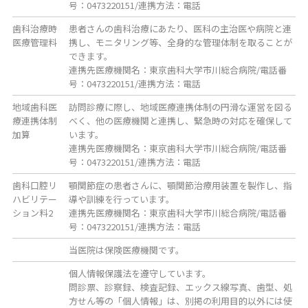
号：0473220151/連携方法：電話
歯科治療時
患者さんの歯科治療にあたり、医科の主治医や病院と連
医療管理料
携し、モニタリング等、全身的な管理体制を取ることが
できます。
連携先医療機関名：東京歯科大学市川総合病院/電話番
号：0473220151/連携方法：電話
地域歯科医
訪問診療に際し、地域医療連携体制の円滑な運営を図る
療連携体制
べく、他の医療機関と連携し、緊急時の対応を確保して
加算
います。
連携先医療機関名：東京歯科大学市川総合病院/電話番
号：0473220151/連携方法：電話
歯科口腔リ
顎関節症の患者さんに、顎関節治療用装置を製作し、指
ハビリテー
導や訓練を行っています。
ション料2
連携先医療機関名：東京歯科大学市川総合病院/電話番
号：0473220151/連携方法：電話
当医院は保険医療機関です。
個人情報保護法を遵守しています。
問診票、診察録、検査記録、エックス線写真、歯型、処
方せん等の「個人情報」は、別掲の利用目的以外には使