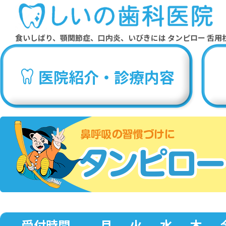
食いしばり、顎関節症、口内炎、いびきには タンピロー 舌用
医院紹介・診療内容
受付時間
月
火
水
木