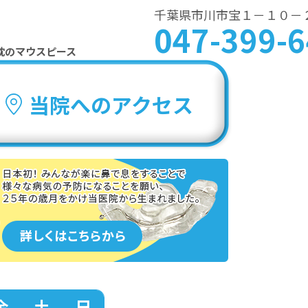
千葉県市川市宝１－１０－
047-399-
枕のマウスピース
当院へのアクセス
金
土
日