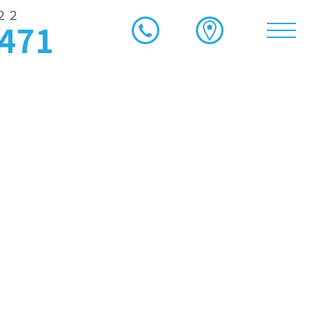
２２
6471